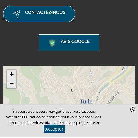
CONTACTEZ-NOUS
AVIS GOOGLE
+
−
x
En poursuivant votre navigation sur ce site, vous
acceptez l'utilisation de cookies pour vous proposer des
contenus et services adaptés.
En savoir plus
-
Refuser
Accepter