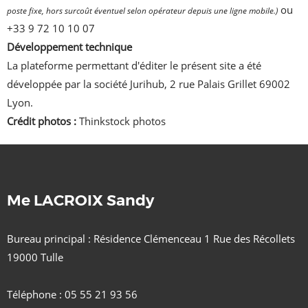
ou
poste fixe, hors surcoût éventuel selon opérateur depuis une ligne mobile.)
+33 9 72 10 10 07
Développement technique
La plateforme permettant d'éditer le présent site a été
développée par la société Jurihub, 2 rue Palais Grillet 69002
Lyon.
Crédit photos :
Thinkstock photos
Me LACROIX Sandy
Bureau principal : Résidence Clémenceau 1 Rue des Récollets
19000 Tulle
Téléphone : 05 55 21 93 56